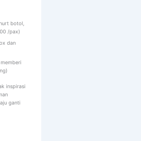
hurt botol,
00 /pax)
fox dan
, memberi
ng)
k inspirasi
aman
aju ganti