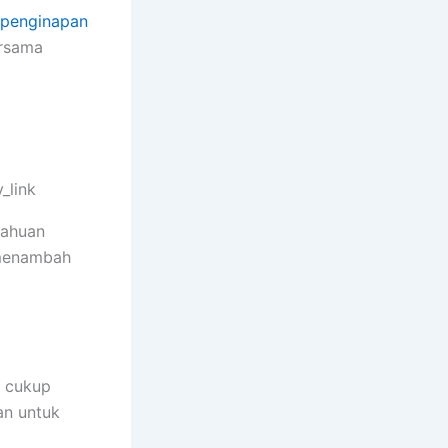
penginapan
ersama
_link
tahuan
 menambah
a cukup
an untuk