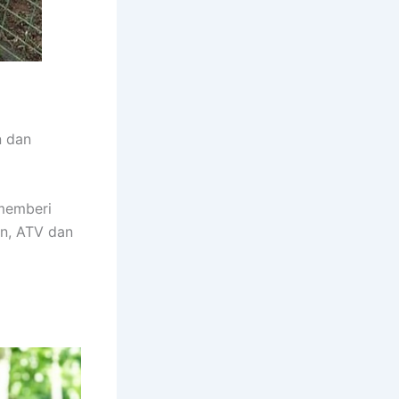
n dan
 memberi
an, ATV dan