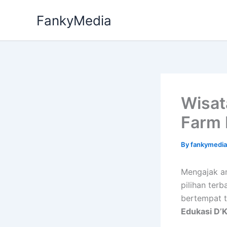
Skip
FankyMedia
to
content
Wisat
Farm
By
fankymedi
Mengajak an
pilihan ter
bertempat t
Edukasi D’