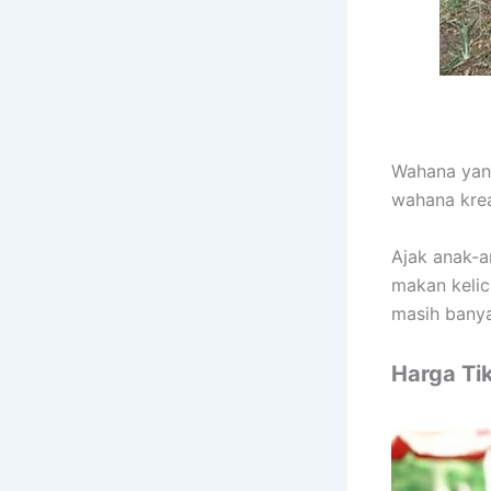
Wahana yan
wahana krea
Ajak anak-a
makan kelic
masih banya
Harga Ti