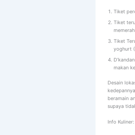
Tiket pe
Tiket ter
memerah 
Tiket Ter
yoghurt 
D’kandan
makan ke
Desain loka
kedepannya.
beramain an
supaya tida
Info Kuliner