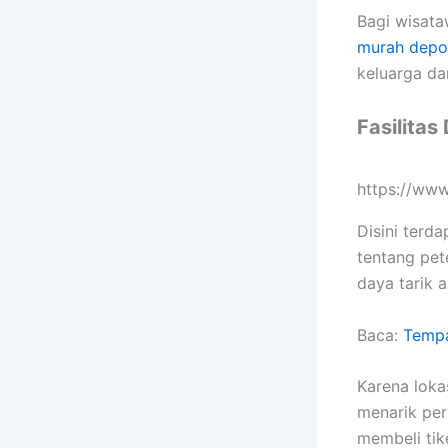
Bagi wisata
murah depo
keluarga da
Fasilita
https://ww
Disini ter
tentang pet
daya tarik 
Baca:
Tempa
Karena loka
menarik per
membeli tik