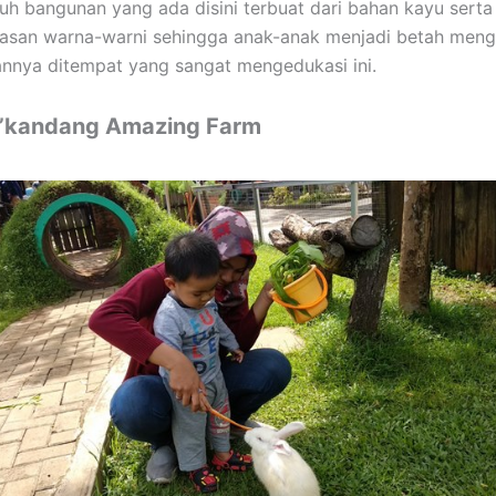
uh bangunan yang ada disini terbuat dari bahan kayu serta
iasan warna-warni sehingga anak-anak menjadi betah men
annya ditempat yang sangat mengedukasi ini.
’kandang Amazing Farm