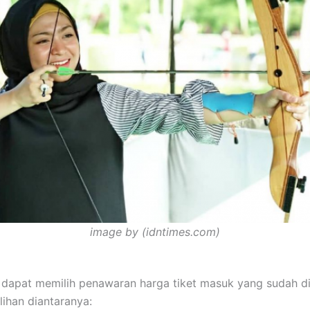
image by (idntimes.com)
dapat memilih penawaran harga tiket masuk yang sudah d
lihan diantaranya: