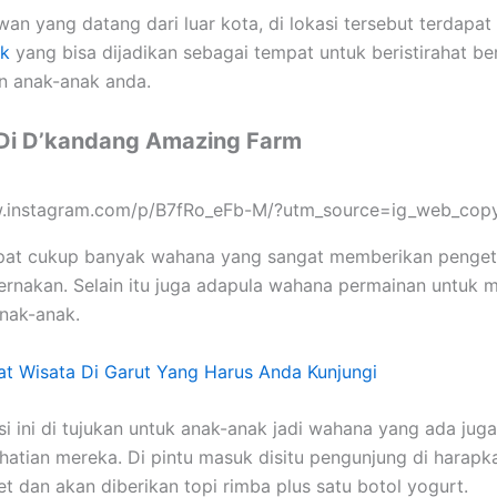
wan yang datang dari luar kota, di lokasi tersebut terdapat
k
yang bisa dijadikan sebagai tempat untuk beristirahat b
n anak-anak anda.
s Di D’kandang Amazing Farm
w.instagram.com/p/B7fRo_eFb-M/?utm_source=ig_web_copy
dapat cukup banyak wahana yang sangat memberikan penge
ernakan. Selain itu juga adapula wahana permainan untuk
anak-anak.
t Wisata Di Garut Yang Harus Anda Kunjungi
si ini di tujukan untuk anak-anak jadi wahana yang ada jug
hatian mereka. Di pintu masuk disitu pengunjung di harapk
et dan akan diberikan topi rimba plus satu botol yogurt.