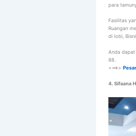
para tamun
Fasilitas y
Ruangan mee
di lobi, Bis
Anda dapat 
88.
===>>
Pesa
4. Sifaana 