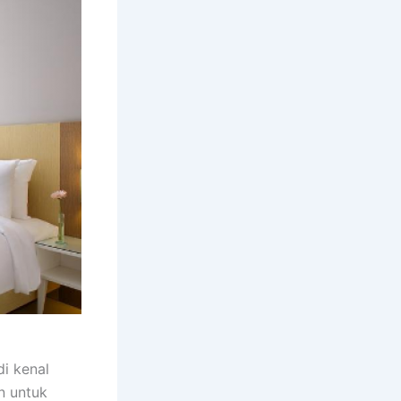
di kenal
n untuk