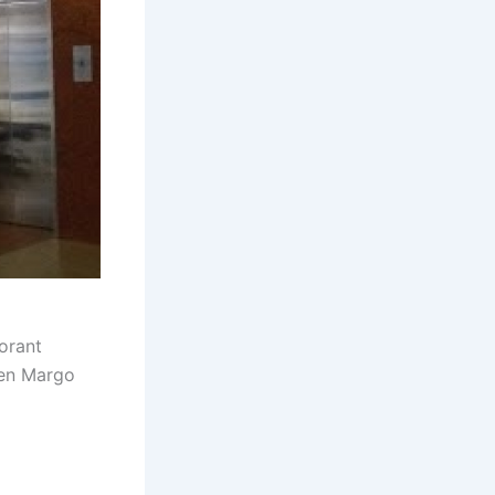
orant
hen Margo