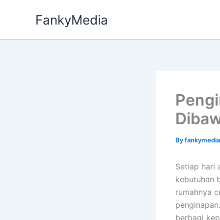
Skip
FankyMedia
to
content
Pengi
Dibaw
By
fankymedi
Setiap hari
kebutuhan b
rumahnya c
penginapan.
berbagi ke