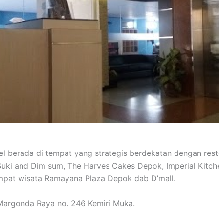
el berada di tempat yang strategis berdekatan dengan rest
uki and Dim sum, The Harves Cakes Depok, Imperial Kitc
mpat wisata Ramayana Plaza Depok dab D’mall.
 Margonda Raya no. 246 Kemiri Muka.