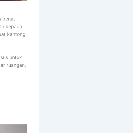
a penat
kan kepada
uat kantong
usus untuk
uar ruangan,