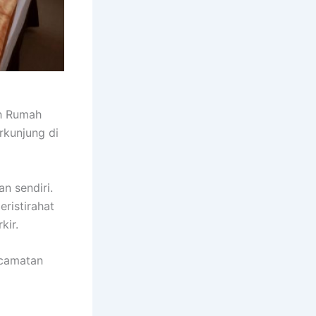
ah Rumah
rkunjung di
n sendiri.
ristirahat
kir.
ecamatan