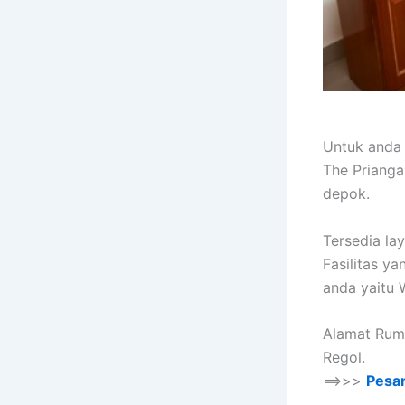
Untuk anda
The Prianga
depok.
Tersedia la
Fasilitas y
anda yaitu W
Alamat Ruma
Regol.
==>>>
Pesa