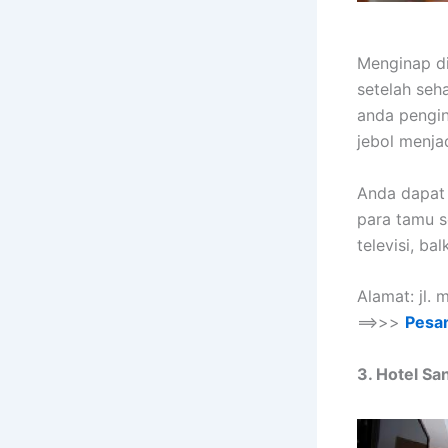
Menginap d
setelah seh
anda pengi
jebol menja
Anda dapat 
para tamu s
televisi, b
Alamat: jl.
==>>>
Pesa
3. Hotel Sa