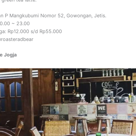
lan P Mangkubumi Nomor 52, Gowongan, Jetis.
0.00 ~ 23.00
ga: Rp12.000 s/d Rp55.000
@roasteradbear
e Jogja