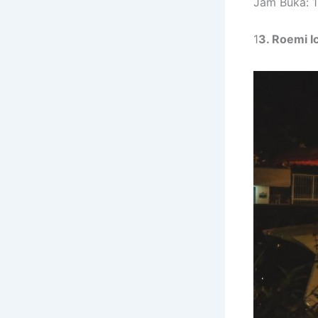
Jam Buka: 1
1
3. Roemi I