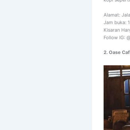
Alamat: Ja
Jam buka: 1
Kisaran Har
Follow IG: 
2. Oase Caf