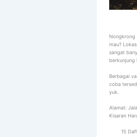
Nongkrong a
mau? Lokasi
sangat ban
berkunjung 
Berbagai va
coba tersedi
yuk.
Alamat: Ja
Kisaran Har
15 Daf