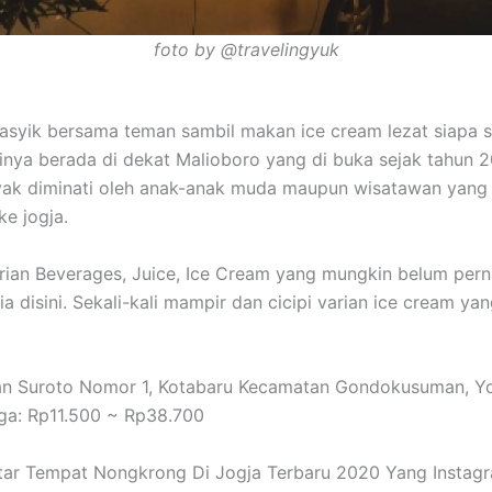
foto by @travelingyuk
syik bersama teman sambil makan ice cream lezat siapa s
nya berada di dekat Malioboro yang di buka sejak tahun 20
yak diminati oleh anak-anak muda maupun wisatawan yang
ke jogja.
rian Beverages, Juice, Ice Cream yang mungkin belum per
a disini. Sekali-kali mampir dan cicipi varian ice cream ya
lan Suroto Nomor 1, Kotabaru Kecamatan Gondokusuman, Y
ga: Rp11.500 ~ Rp38.700
tar Tempat Nongkrong Di Jogja Terbaru 2020 Yang Instag