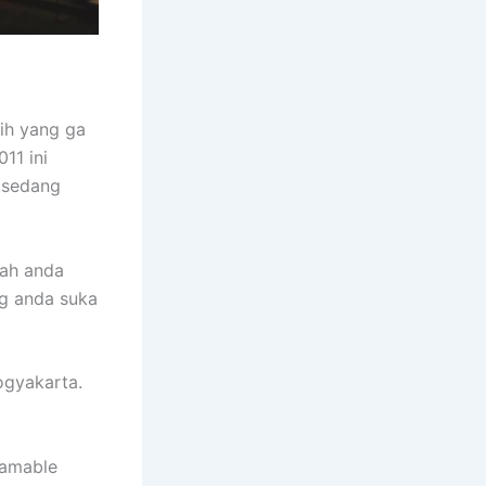
ih yang ga
11 ini
 sedang
nah anda
ng anda suka
ogyakarta.
ramable