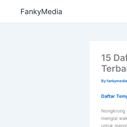
Skip
FankyMedia
to
content
15 Da
Terba
By
fankymedi
Daftar Tem
Nongkrong 
mengisi wak
untuk mengh