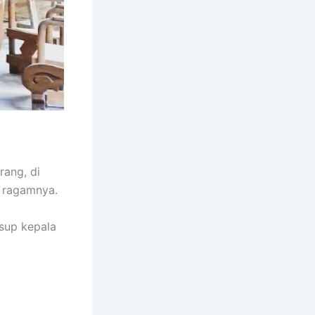
ang, di
i ragamnya.
sup kepala