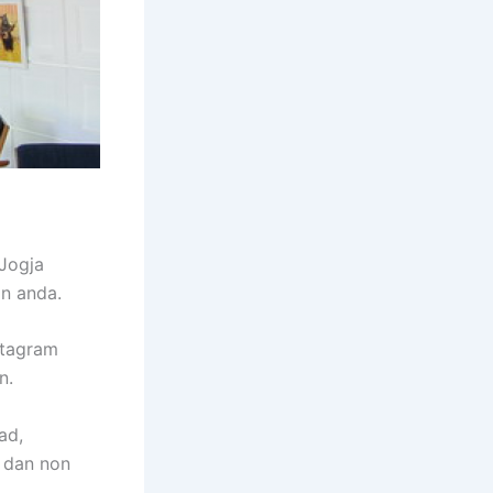
Jogja
n anda.
stagram
n.
ad,
 dan non