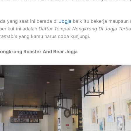
da yang saat ini berada di
Jogja
baik itu bekerja maupaun 
erikut ini adalah
Daftar Tempat Nongkrong Di Jogja Terb
gramable
yang kamu harus coba kunjungi.
Nongkrong Roaster And Bear Jogja