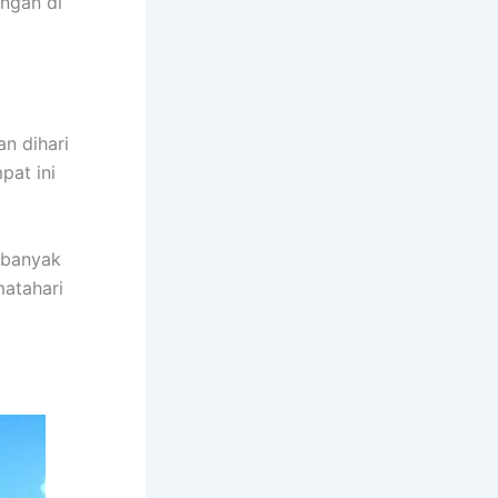
angan di
n dihari
pat ini
 banyak
atahari