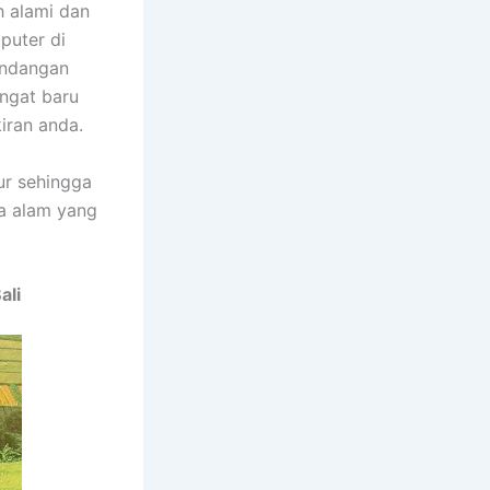
h alami dan
puter di
andangan
angat baru
iran anda.
ur sehingga
a alam yang
ali