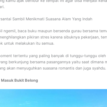
ng kamu ajak berlibur ke tempat ini agar bisa menjadi ken
ri.
rsantai Sambil Menikmati Suasana Alam Yang Indah
il ngemil, baca buku maupun bersenda gurau bersama tema
 menghilangkan pikiran stres karena sibuknya pekerjaan, tem
k untuk melakukan itu semua.
moment tertentu yang paling banyak di tunggu-tunggu oleh
yang berkunjung bersama pasangannya yaitu saat dimana m
ang akan menyuguhkan suasana romantis dan juga syahdu.
t Masuk Bukit Belong