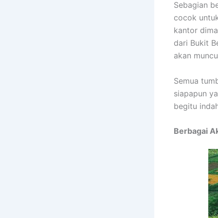
Sebagian be
cocok untuk
kantor dim
dari Bukit B
akan muncul
Semua tumb
siapapun ya
begitu inda
Berbagai Ak