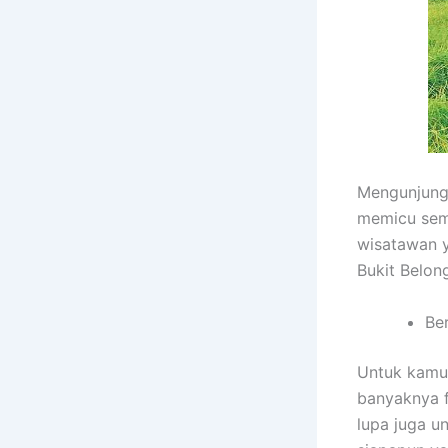
Mengunjungi
memicu sem
wisatawan 
Bukit Belon
Be
Untuk kamu 
banyaknya 
lupa juga u