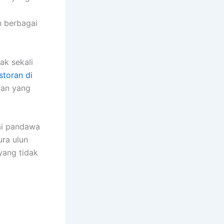
h berbagai
ak sekali
storan di
wan yang
tai pandawa
ura ulun
yang tidak