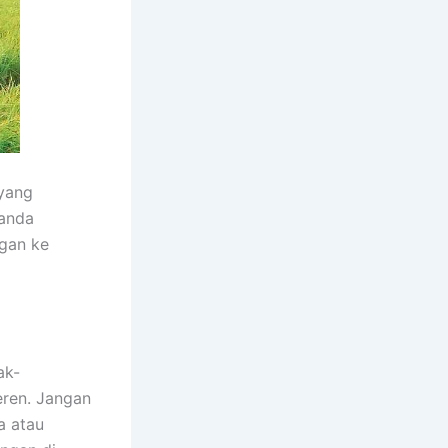
 yang
anda
gan ke
ak-
ren. Jangan
a atau