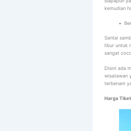
siapapun ya
kemudian ha
Be
Santai samb
libur untuk
sangat coco
Disini ada 
wisatawan 
terbenam y
Harga Tike