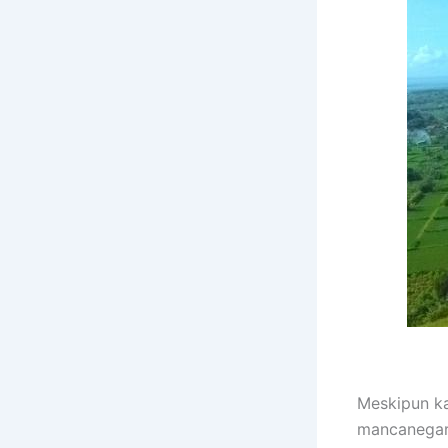
Meskipun ka
mancanegara