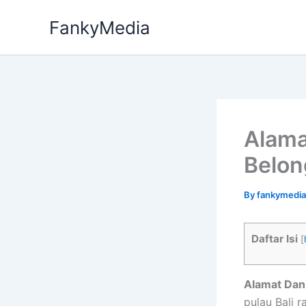
Skip
FankyMedia
to
content
Alama
Belon
By
fankymedi
Daftar Isi
[
Alamat Dan
pulau Bali 