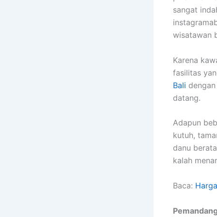
sangat ind
instagramab
wisatawan b
Karena kawa
fasilitas y
Bali
dengan 
datang.
Adapun bebe
kutuh, tama
danu berata
kalah menar
Baca:
Harga
Pemandanga