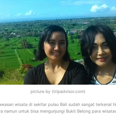
picture by (tripadvisor.com)
wasan wisata di sekitar pulau Bali sudah sangat terkenal h
 namun untuk bisa mengunjungi Bukit Belong para wisata