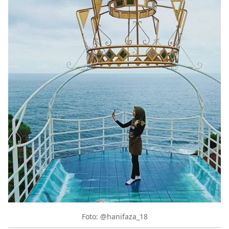
Foto: @hanifaza_18