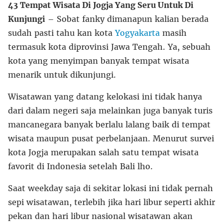
43 Tempat Wisata Di Jogja Yang Seru Untuk Di
Kunjungi
– Sobat fanky dimanapun kalian berada
sudah pasti tahu kan kota
Yogyakarta
masih
termasuk kota diprovinsi Jawa Tengah. Ya, sebuah
kota yang menyimpan banyak tempat wisata
menarik untuk dikunjungi.
Wisatawan yang datang kelokasi ini tidak hanya
dari dalam negeri saja melainkan juga banyak turis
mancanegara banyak berlalu lalang baik di tempat
wisata maupun pusat perbelanjaan. Menurut survei
kota Jogja merupakan salah satu tempat wisata
favorit di Indonesia setelah Bali lho.
Saat weekday saja di sekitar lokasi ini tidak pernah
sepi wisatawan, terlebih jika hari libur seperti akhir
pekan dan hari libur nasional wisatawan akan