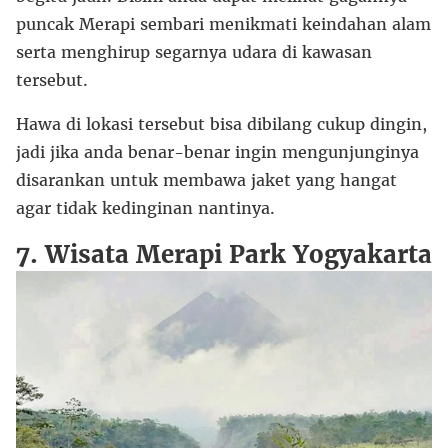
puncak Merapi sembari menikmati keindahan alam
serta menghirup segarnya udara di kawasan
tersebut.
Hawa di lokasi tersebut bisa dibilang cukup dingin,
jadi jika anda benar-benar ingin mengunjunginya
disarankan untuk membawa jaket yang hangat
agar tidak kedinginan nantinya.
7. Wisata Merapi Park Yogyakarta