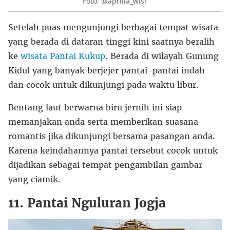
Foto: @aprilia_wlsr
Setelah puas mengunjungi berbagai tempat wisata
yang berada di dataran tinggi kini saatnya beralih
ke
wisata Pantai Kukup
. Berada di wilayah Gunung
Kidul yang banyak berjejer pantai-pantai indah
dan cocok untuk dikunjungi pada waktu libur.
Bentang laut berwarna biru jernih ini siap
memanjakan anda serta memberikan suasana
romantis jika dikunjungi bersama pasangan anda.
Karena keindahannya pantai tersebut cocok untuk
dijadikan sebagai tempat pengambilan gambar
yang ciamik.
11. Pantai Nguluran Jogja