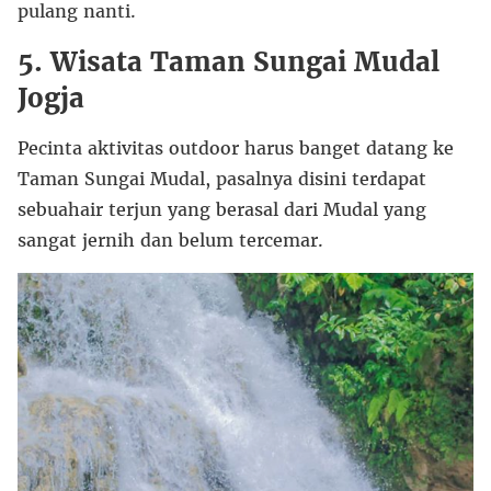
pulang nanti.
5. Wisata Taman Sungai Mudal
Jogja
Pecinta aktivitas outdoor harus banget datang ke
Taman Sungai Mudal, pasalnya disini terdapat
sebuahair terjun yang berasal dari Mudal yang
sangat jernih dan belum tercemar.