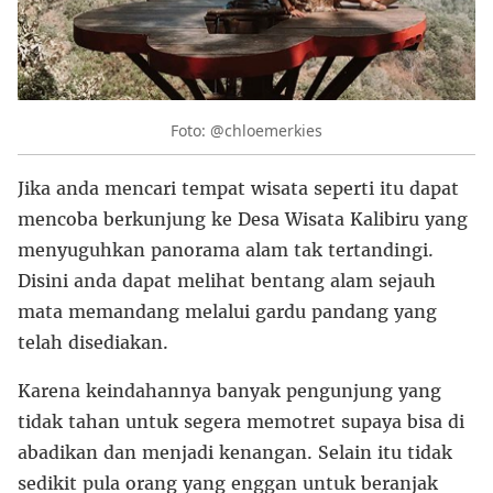
Foto: @chloemerkies
Jika anda mencari tempat wisata seperti itu dapat
mencoba berkunjung ke Desa Wisata Kalibiru yang
menyuguhkan panorama alam tak tertandingi.
Disini anda dapat melihat bentang alam sejauh
mata memandang melalui gardu pandang yang
telah disediakan.
Karena keindahannya banyak pengunjung yang
tidak tahan untuk segera memotret supaya bisa di
abadikan dan menjadi kenangan. Selain itu tidak
sedikit pula orang yang enggan untuk beranjak