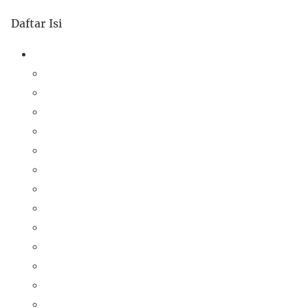
Daftar Isi