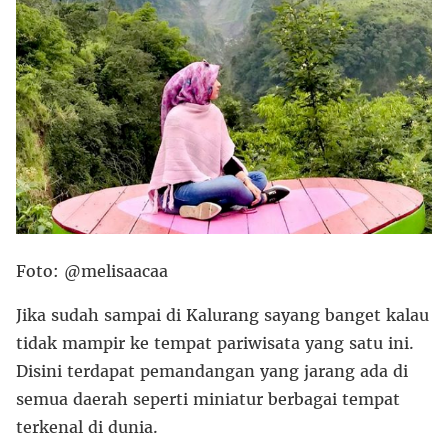
Foto: @melisaacaa
Jika sudah sampai di Kalurang sayang banget kalau
tidak mampir ke tempat pariwisata yang satu ini.
Disini terdapat pemandangan yang jarang ada di
semua daerah seperti miniatur berbagai tempat
terkenal di dunia.