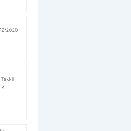
/12/2020
 Takkii
AQ
ity"