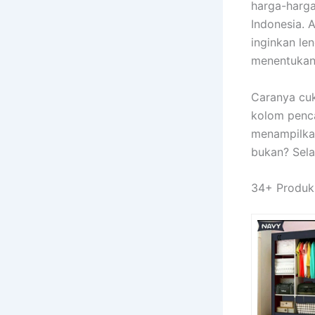
harga-harga
Indonesia.
inginkan le
menentukan 
Caranya cu
kolom penca
menampilkan
bukan? Sela
34+ Produk