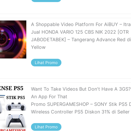
A Shoppable Video Platform For AiBUY – Itra
Jual HONDA VARIO 125 CBS NIK 2022 [OTR
JABODETABEK] – Tangerang Advance Red di 
Yellow
Lihat Promo
Want To Take Videos But Don't Have A 3GS? 
An App For That
Promo SUPERGAMESHOP – SONY Stik PS5 D
Wireless Controller PS5 Diskon 31% di Seller
Lihat Promo