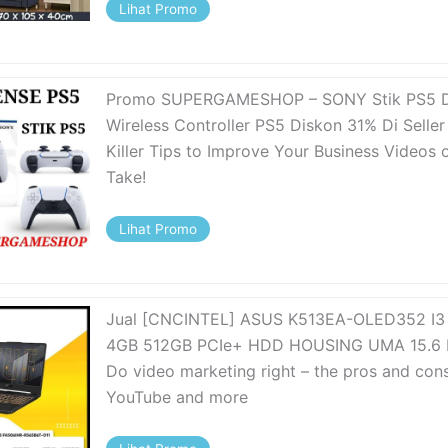
Lihat Promo
Promo SUPERGAMESHOP – SONY Stik PS5 D
Wireless Controller PS5 Diskon 31% Di Seller
Killer Tips to Improve Your Business Videos o
Take!
Lihat Promo
Jual [CNCINTEL] ASUS K513EA-OLED352 I3
4GB 512GB PCIe+ HDD HOUSING UMA 15.6
Do video marketing right – the pros and con
YouTube and more