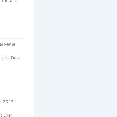
There Is
al Metal
dside Desk
r
i 2023 |
t Ever