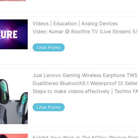
Videos | Education | Analog Devices
Video: Kumar @ Rootfire TV (Live Stream) 5
Lihat Promo
Jual Lenovo Gaming Wireless Earphone TWS
DualStereo Bluetooth5.1 Waterproof Di Seller
Steps to make videos effectively | Techno F
Lihat Promo
Exhibit Your Work In The 500px "Broken Real