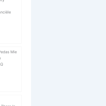
nciële
Pedas Mie
n
AQ