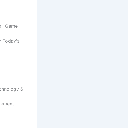
s | Game
r Today's
echnology &
gement