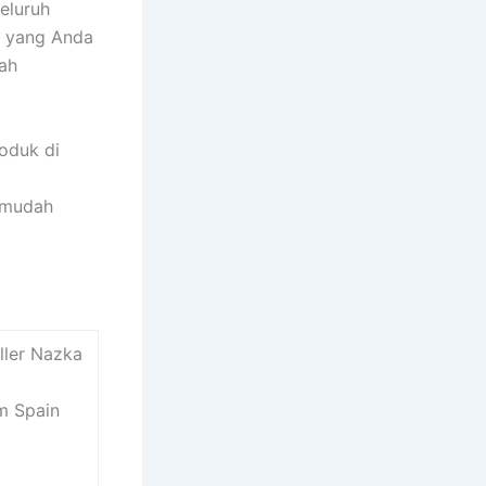
eluruh
n yang Anda
dah
oduk di
 mudah
ller Nazka
om Spain