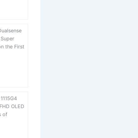
ualsense
 Super
n the First
 1115G4
 FHD OLED
s of