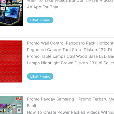
Want To Take Videos But Don't Have A 3GS? 
An App For That
Lihat Promo
Promo Wall Control Pegboard Rack Horizont
Pegboard Garage Tool Stora Diskon 23% Di
Promo Table Lamps USB Wood Base LED Be
Lamps Nightlight Brown Diskon 23% di Selle
Lihat Promo
Promo Payday Samsung – Promo Terbaru Me
Blibli
How To Create Power Packed Videos Withou