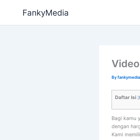
Skip
FankyMedia
to
content
Video
By
fankymedi
Daftar Isi
[
Bagi kamu y
dengan har
Kami memili