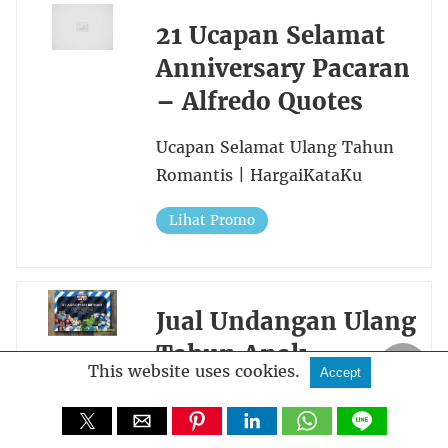
21 Ucapan Selamat
Anniversary Pacaran
– Alfredo Quotes
Ucapan Selamat Ulang Tahun
Romantis | HargaiKataKu
Lihat Promo
Jual Undangan Ulang
Tahun Anak
This website uses cookies.
Accept
Transformer /
Birthday Invitation