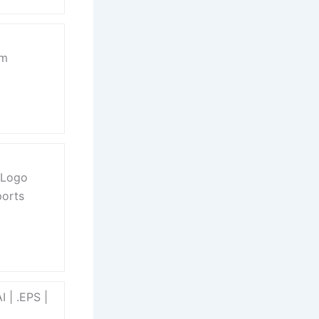
om
 Logo
ports
 | .EPS |