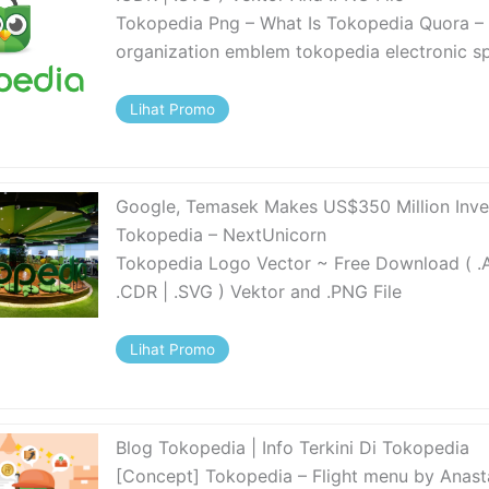
Tokopedia Png – What Is Tokopedia Quora –
organization emblem tokopedia electronic s
Lihat Promo
Google, Temasek Makes US$350 Million Inve
Tokopedia – NextUnicorn
Tokopedia Logo Vector ~ Free Download ( .AI
.CDR | .SVG ) Vektor and .PNG File
Lihat Promo
Blog Tokopedia | Info Terkini Di Tokopedia
[Concept] Tokopedia – Flight menu by Anast