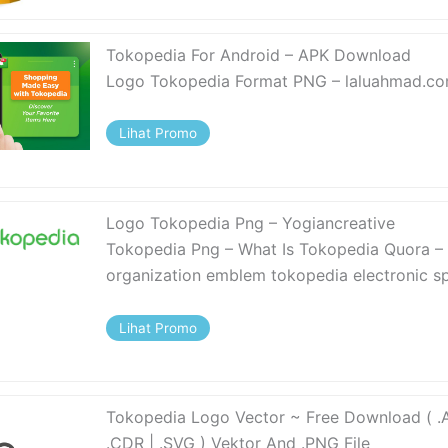
Tokopedia For Android – APK Download
Logo Tokopedia Format PNG – laluahmad.c
Lihat Promo
Logo Tokopedia Png – Yogiancreative
Tokopedia Png – What Is Tokopedia Quora –
organization emblem tokopedia electronic s
Lihat Promo
Tokopedia Logo Vector ~ Free Download ( .AI
.CDR | .SVG ) Vektor And .PNG File