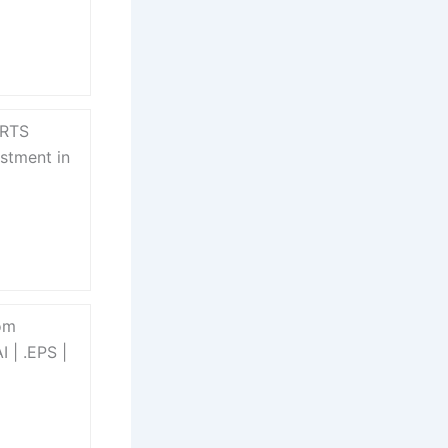
ORTS
stment in
om
 | .EPS |