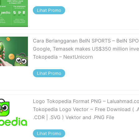
Lihat Promo
Cara Berlangganan BeIN SPORTS – BeIN SP
Google, Temasek makes US$350 million inve
Tokopedia – NextUnicorn
Lihat Promo
Logo Tokopedia Format PNG – Laluahmad.c
Tokopedia Logo Vector ~ Free Download ( .AI
.CDR | .SVG ) Vektor and .PNG File
Lihat Promo