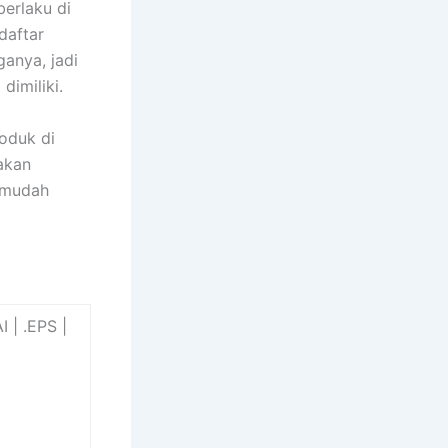
erlaku di
daftar
anya, jadi
imiliki.
oduk di
akan
 mudah
 | .EPS |