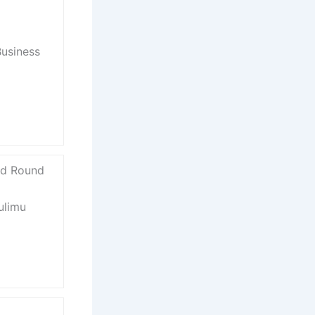
Business
ed Round
ulimu