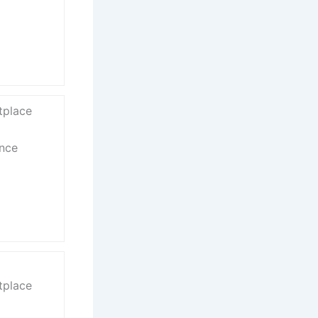
tplace
ance
tplace