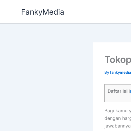
Skip
FankyMedia
to
content
Tokop
By
fankymedi
Daftar Isi
[
Bagi kamu y
dengan har
jawabannya.