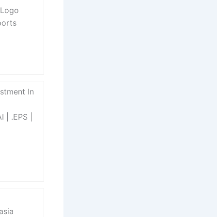
 Logo
ports
stment In
 | .EPS |
asia