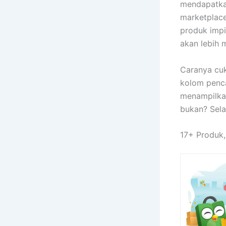
mendapatkan
marketplac
produk impi
akan lebih 
Caranya cu
kolom penca
menampilkan
bukan? Sela
17+ Produk