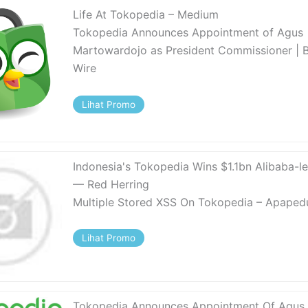
Life At Tokopedia – Medium
Tokopedia Announces Appointment of Agus
Martowardojo as President Commissioner | 
Wire
Lihat Promo
Indonesia's Tokopedia Wins $1.1bn Alibaba-l
— Red Herring
Multiple Stored XSS On Tokopedia – Apaped
Lihat Promo
Tokopedia Announces Appointment Of Agus