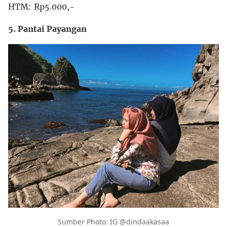
HTM: Rp5.000,-
5. Pantai Payangan
Sumber Photo: IG @dindaakasaa