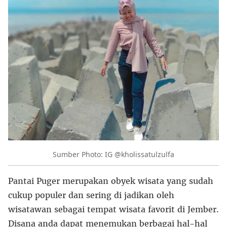
Sumber Photo: IG @kholissatulzulfa
Pantai Puger merupakan obyek wisata yang sudah
cukup populer dan sering di jadikan oleh
wisatawan sebagai tempat wisata favorit di Jember.
Disana anda dapat menemukan berbagai hal-hal