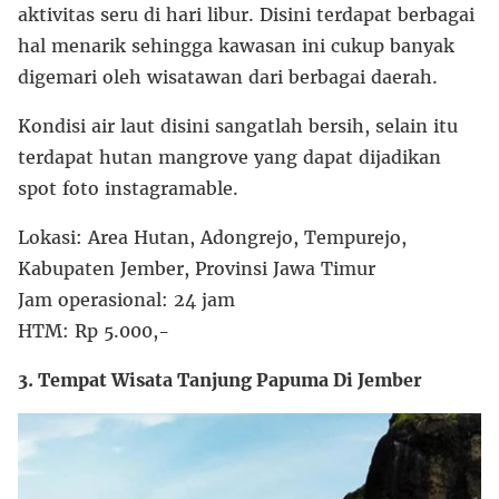
aktivitas seru di hari libur. Disini terdapat berbagai
hal menarik sehingga kawasan ini cukup banyak
digemari oleh wisatawan dari berbagai daerah.
Kondisi air laut disini sangatlah bersih, selain itu
terdapat hutan mangrove yang dapat dijadikan
spot foto instagramable.
Lokasi: Area Hutan, Adongrejo, Tempurejo,
Kabupaten Jember, Provinsi Jawa Timur
Jam operasional: 24 jam
HTM: Rp 5.000,-
3. Tempat Wisata Tanjung Papuma Di Jember