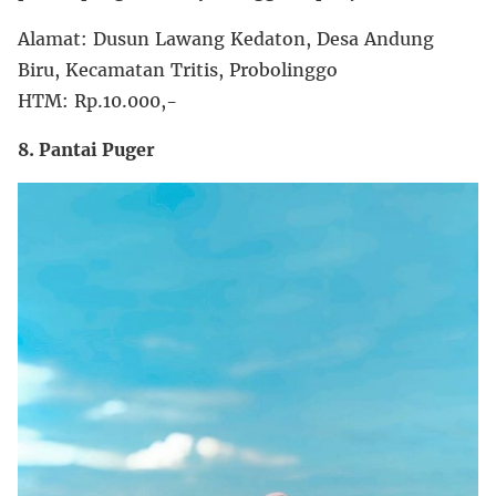
Alamat: Dusun Lawang Kedaton, Desa Andung
Biru, Kecamatan Tritis, Probolinggo
HTM: Rp.10.000,-
8. Pantai Puger