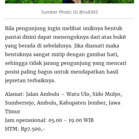
Sumber Photo: IG @iis8393
Bila pengunjung ingin melihat uniknya bentuk
pantai disini dapat menengoknya dari atas bukit
yang berada di sebelahnya. Jika diamati maka
bentuknya sangat mirip dengan gambar hati,
sehingga tidak jarang pengunjung yang mencari
posisi paling bagus untuk mendapatkan hasil
jepretan terbaiknya.
Alamat: Jalan Ambulu – Watu Ulo, Sido Mulyo,
Sumberrejo, Ambulu, Kabupaten Jember, Jawa
Timur
Jam operasional: 05.00 ~ 19.00 WIB
HTM: Rp7.500,-