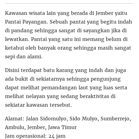
Kawasan wisata lain yang berada di Jember yaitu
Pantai Payangan. Sebuah pantai yang begitu indah
di pandang sehingga sangat di sayangkan jika di
lewatkan. Pantai yang satu ini memang belum di
ketahui oleh banyak orang sehingga masih sangat
sepi dan alami.
Disini terdapat batu karang yang indah dan juga
ada bukit di sekiatarnya sehingga pengunjung
dapat melihat pemandangan laut yang luas serta
melihat nelayan yang sedang beraktivitas di
sekiatar kawasan tersebut.
Alamat: Jalan Sidomulyo, Sido Mulyo, Sumberrejo,
Ambulu, Jember, Jawa Timur
Jam operasional: 24 jam