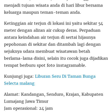
menjadi tujuan wisata anda di hari libur bersama
keluarga maupun teman-teman anda.
Ketinggian air terjun di lokasi ini yaitu sekitar 54
meter dengan aliran air cukup deras. Perpaduan
antara keindahan air terjun di sertai hijaunya
pepohonan di sekitar dan ditambah lagi dengan
sejuknya udara membuat wisatawan betah
berlama-lama disini, selain itu cocok juga dijadikan
tempat berburu spot foto instagramable.
Kunjungi juga:
Liburan Seru Di Taman Bunga
Selecta malang
Alamat: Kandangan, Senduro, Krajan, Kabupaten
Lumajang Jawa Timur
Jam operasional: 24 jam