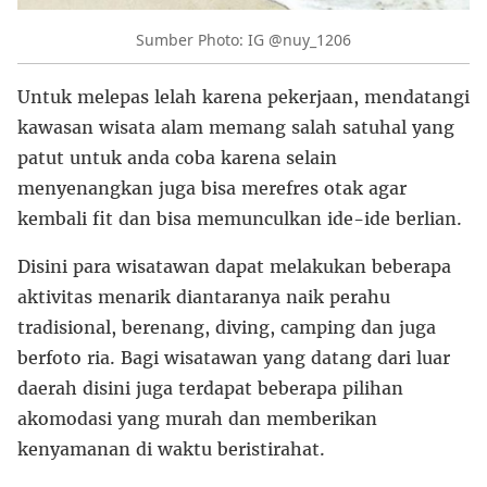
Sumber Photo: IG @nuy_1206
Untuk melepas lelah karena pekerjaan, mendatangi
kawasan wisata alam memang salah satuhal yang
patut untuk anda coba karena selain
menyenangkan juga bisa merefres otak agar
kembali fit dan bisa memunculkan ide-ide berlian.
Disini para wisatawan dapat melakukan beberapa
aktivitas menarik diantaranya naik perahu
tradisional, berenang, diving, camping dan juga
berfoto ria. Bagi wisatawan yang datang dari luar
daerah disini juga terdapat beberapa pilihan
akomodasi yang murah dan memberikan
kenyamanan di waktu beristirahat.