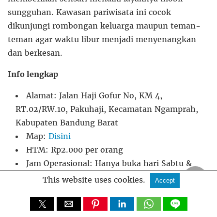
sungguhan. Kawasan pariwisata ini cocok
dikunjungi rombongan keluarga maupun teman-
teman agar waktu libur menjadi menyenangkan
dan berkesan.
Info lengkap
Alamat: Jalan Haji Gofur No, KM 4,
RT.02/RW.10, Pakuhaji, Kecamatan Ngamprah,
Kabupaten Bandung Barat
Map:
Disini
HTM: Rp2.000 per orang
Jam Operasional: Hanya buka hari Sabtu &
Minggu mulai pukul 08.00 – 17.00 WIB
This website uses cookies.
Accept
14. Curug Malela