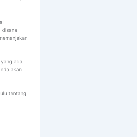
ai
 disana
 memanjakan
 yang ada,
 anda akan
ulu tentang