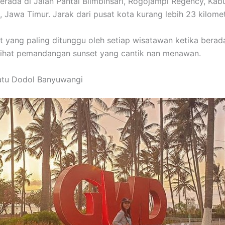
erada di Jalan Pantai Blimbinsari, Rogojampi Regency, Kab
 Jawa Timur. Jarak dari pusat kota kurang lebih 23 kilomet
yang paling ditunggu oleh setiap wisatawan ketika berada
elihat pemandangan sunset yang cantik nan menawan.
atu Dodol Banyuwangi