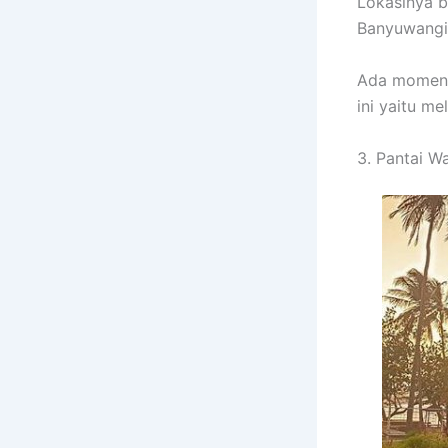
Lokasinya b
Banyuwangi,
Ada moment 
ini yaitu m
3. Pantai W