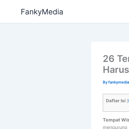
Skip
FankyMedia
to
content
26 Te
Harus
By
fankymedi
Daftar Isi
[
Tempat Wis
mengurung d