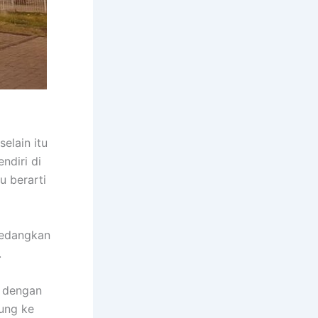
elain itu
ndiri di
u berarti
sedangkan
.
i dengan
jung ke