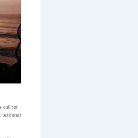
 kuliner
h terkenal