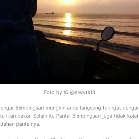
Foto by IG @alwyts13
engar Blimbingsari mungkin anda langsung teringat dengan
tu ikan bakar. Selain itu Pantai Blimbingsari juga tidak kala
dahan pantainya.