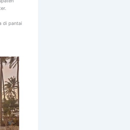
upaten
er.
 di pantai