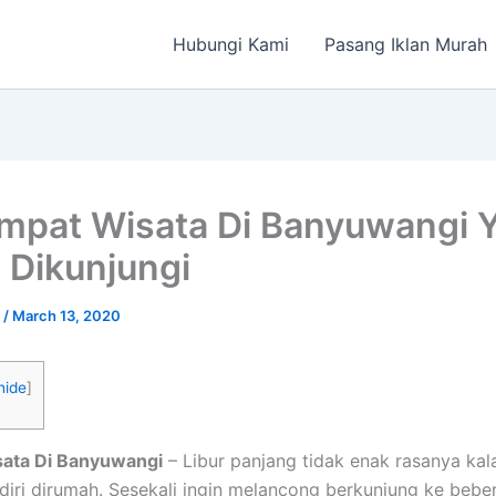
Hubungi Kami
Pasang Iklan Murah
mpat Wisata Di Banyuwangi 
 Dikunjungi
a
/
March 13, 2020
hide
]
ata Di Banyuwangi
– Libur panjang tidak enak rasanya kal
iri dirumah. Sesekali ingin melancong berkunjung ke beb