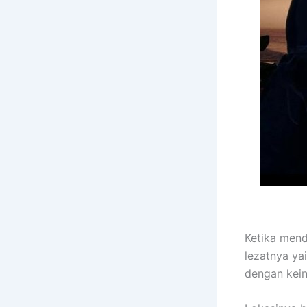
Ketika mend
lezatnya yai
dengan kein