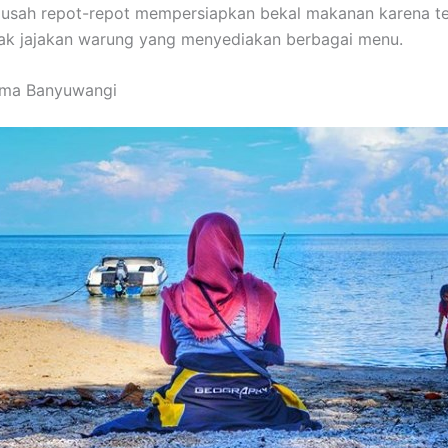
k usah repot-repot mempersiapkan bekal makanan karena t
ak jajakan warung yang menyediakan berbagai menu.
Bama Banyuwangi