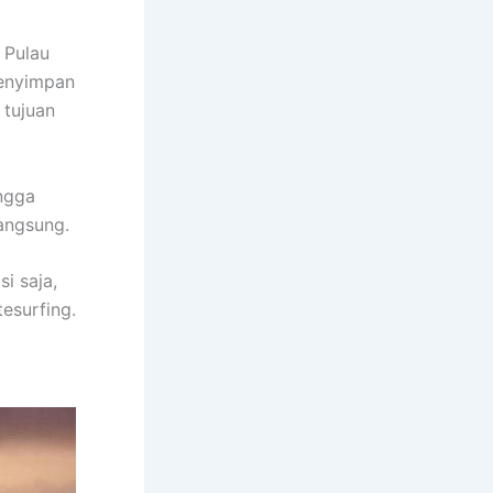
 Pulau
menyimpan
 tujuan
ingga
angsung.
i saja,
esurfing.