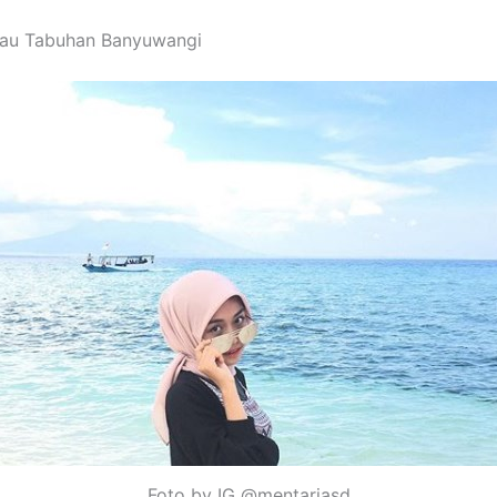
ulau Tabuhan Banyuwangi
Foto by IG @mentariasd