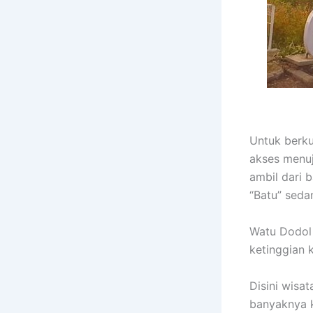
Untuk berku
akses menuj
ambil dari 
“Batu” seda
Watu Dodol 
ketinggian 
Disini wisa
banyaknya k