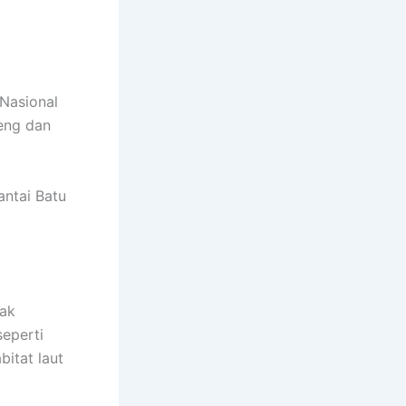
Nasional
peng dan
antai Batu
dak
seperti
bitat laut