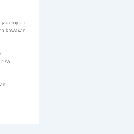
jadi tujuan
ama kawasan
k
 bisa
dan