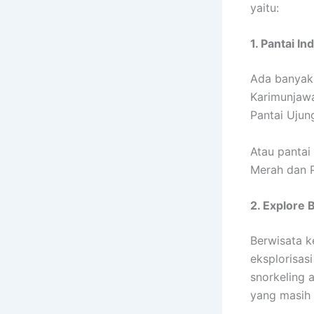
yaitu:
1. Pantai In
Ada banyak 
Karimunjawa
Pantai Ujun
Atau pantai
Merah dan P
2. Explore 
Berwisata k
eksplorisas
snorkeling a
yang masih 