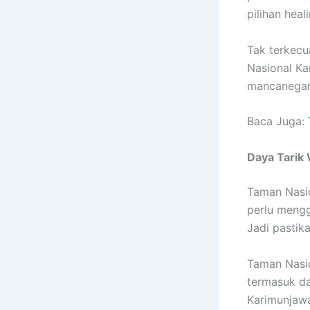
pilihan hea
Tak terkecu
Nasional Ka
mancanegara
Baca Juga:
Daya Tarik
Taman Nasio
perlu mengg
Jadi pastik
Taman Nasi
termasuk da
Karimunjawa