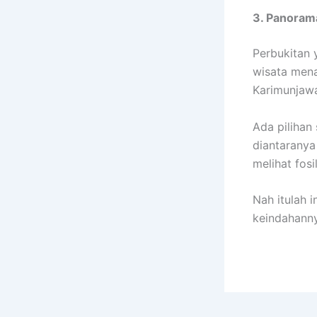
3. Panoram
Perbukitan 
wisata mena
Karimunjawa
Ada pilihan
diantaranya
melihat fosil
Nah itulah 
keindahann