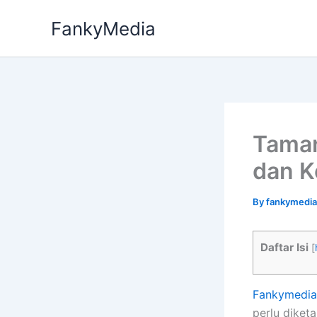
Skip
FankyMedia
to
content
Taman
dan K
By
fankymedi
Daftar Isi
[
Fankymedia
perlu diket