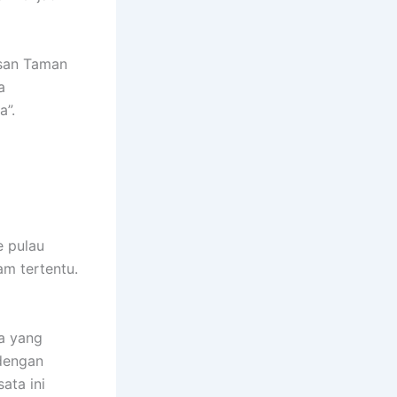
asan Taman
a
a”.
e pulau
am tertentu.
a yang
 dengan
ata ini