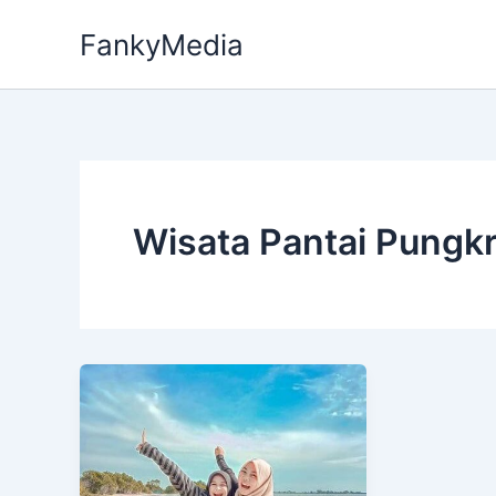
Skip
FankyMedia
to
content
Wisata Pantai Pungk