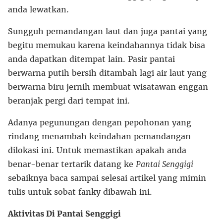
anda lewatkan.
Sungguh pemandangan laut dan juga pantai yang
begitu memukau karena keindahannya tidak bisa
anda dapatkan ditempat lain. Pasir pantai
berwarna putih bersih ditambah lagi air laut yang
berwarna biru jernih membuat wisatawan enggan
beranjak pergi dari tempat ini.
Adanya pegunungan dengan pepohonan yang
rindang menambah keindahan pemandangan
dilokasi ini. Untuk memastikan apakah anda
benar-benar tertarik datang ke
Pantai Senggigi
sebaiknya baca sampai selesai artikel yang mimin
tulis untuk sobat fanky dibawah ini.
Aktivitas Di Pantai Senggigi