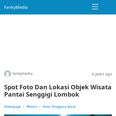
FankyMedia
fankymedia
6 years ago
Spot Foto Dan Lokasi Objek Wisata
Pantai Senggigi Lombok
Homepage
Wisata
Nusa Tenggara Barat