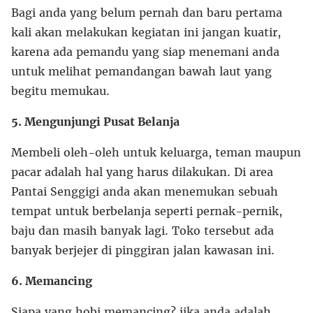
Bagi anda yang belum pernah dan baru pertama
kali akan melakukan kegiatan ini jangan kuatir,
karena ada pemandu yang siap menemani anda
untuk melihat pemandangan bawah laut yang
begitu memukau.
5. Mengunjungi Pusat Belanja
Membeli oleh-oleh untuk keluarga, teman maupun
pacar adalah hal yang harus dilakukan. Di area
Pantai Senggigi anda akan menemukan sebuah
tempat untuk berbelanja seperti pernak-pernik,
baju dan masih banyak lagi. Toko tersebut ada
banyak berjejer di pinggiran jalan kawasan ini.
6. Memancing
Siapa yang hobi memancing? jika anda adalah