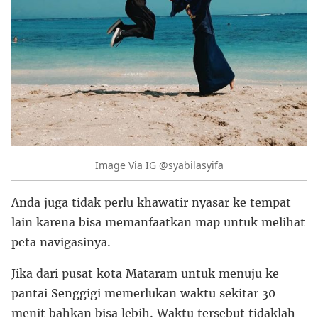
Image Via IG @syabilasyifa
Anda juga tidak perlu khawatir nyasar ke tempat
lain karena bisa memanfaatkan map untuk melihat
peta navigasinya.
Jika dari pusat kota Mataram untuk menuju ke
pantai Senggigi memerlukan waktu sekitar 30
menit bahkan bisa lebih. Waktu tersebut tidaklah