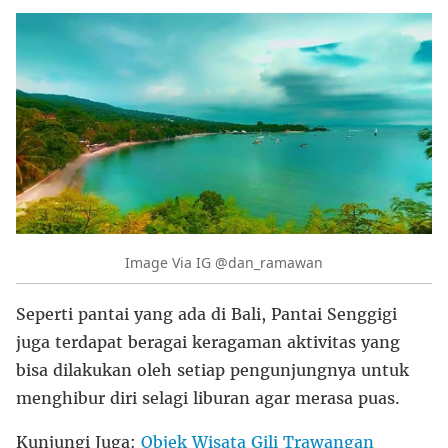
Image Via IG @dan_ramawan
Seperti pantai yang ada di Bali, Pantai Senggigi
juga terdapat beragai keragaman aktivitas yang
bisa dilakukan oleh setiap pengunjungnya untuk
menghibur diri selagi liburan agar merasa puas.
Kunjungi Juga:
Objek Wisata Gili Trawangan