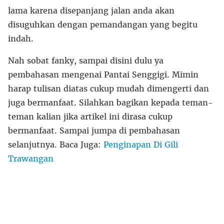
lama karena disepanjang jalan anda akan
disuguhkan dengan pemandangan yang begitu
indah.
Nah sobat fanky, sampai disini dulu ya
pembahasan mengenai Pantai Senggigi. Mimin
harap tulisan diatas cukup mudah dimengerti dan
juga bermanfaat. Silahkan bagikan kepada teman-
teman kalian jika artikel ini dirasa cukup
bermanfaat. Sampai jumpa di pembahasan
selanjutnya. Baca Juga:
Penginapan Di Gili
Trawangan