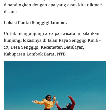
dibandingkan dengan apa yang akan kita nikmati
disana.
Lokasi Pantai Senggigi Lombok
Untuk mengunjungi area pariwisata ini silahkan
kunjungi lokasinya di Jalan Raya Senggigi Km.6-
10, Desa Senggigi, Kecamatan Batulayar,
Kabupaten Lombok Barat, NTB.