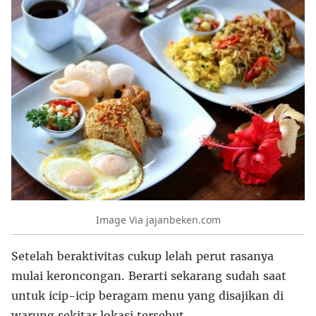
Image Via jajanbeken.com
Setelah beraktivitas cukup lelah perut rasanya
mulai keroncongan. Berarti sekarang sudah saat
untuk icip-icip beragam menu yang disajikan di
warung sekitar lokasi tersebut.