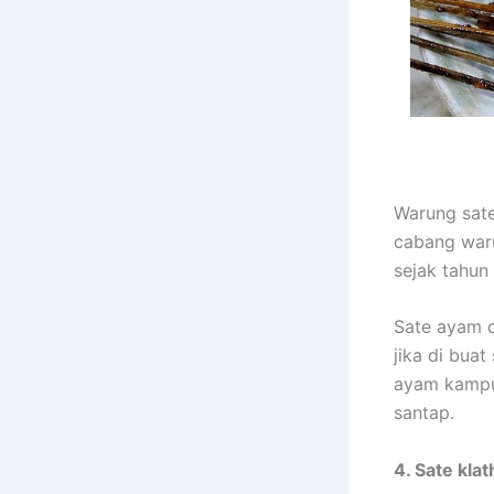
Warung sate
cabang waru
sejak tahun
Sate ayam d
jika di bua
ayam kampu
santap.
4. Sate kla