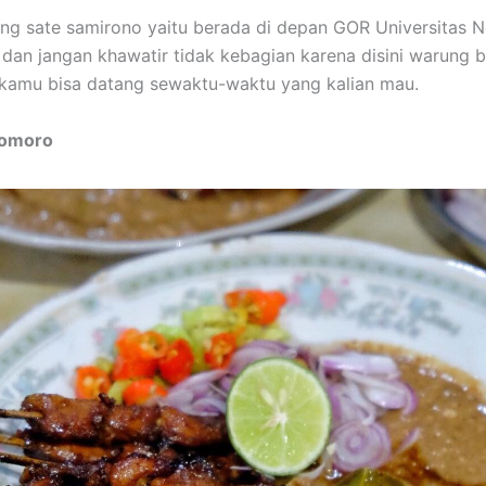
ng sate samirono yaitu berada di depan GOR Universitas N
dan jangan khawatir tidak kebagian karena disini warung 
 kamu bisa datang sewaktu-waktu yang kalian mau.
domoro