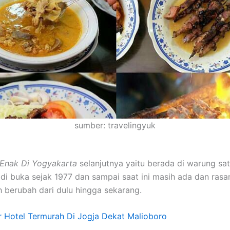
sumber: travelingyuk
 Enak Di Yogyakarta
selanjutnya yaitu berada di warung sa
di buka sejak 1977 dan sampai saat ini masih ada dan ras
h berubah dari dulu hingga sekarang.
r Hotel Termurah Di Jogja Dekat Malioboro