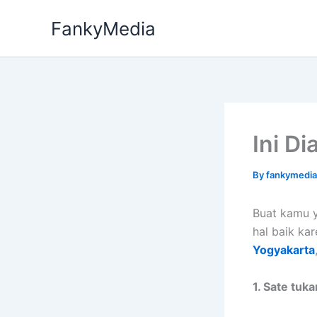
Skip
FankyMedia
to
content
Ini D
By
fankymedi
Buat kamu y
hal baik ka
Yogyakarta
1. Sate tuk