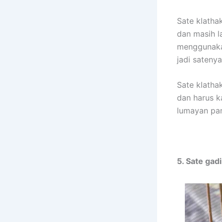
Sate klatha
dan masih la
menggunakan
jadi satenya 
Sate klatha
dan harus k
lumayan pan
5. Sate gad