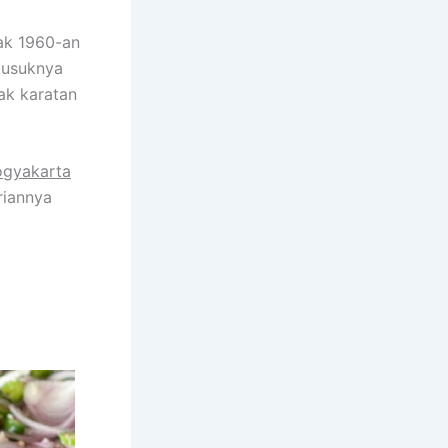
jak 1960-an
 tusuknya
ak karatan
ogyakarta
riannya