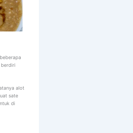
a beberapa
berdiri
atanya alot
uat sate
ntuk di