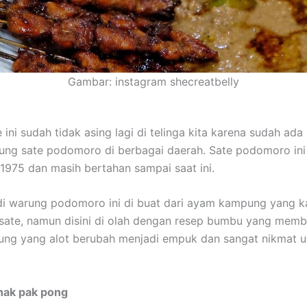
Gambar: instagram shecreatbelly
 ini sudah tidak asing lagi di telinga kita karena sudah ad
ng sate podomoro di berbagai daerah. Sate podomoro ini 
 1975 dan masih bertahan sampai saat ini.
i warung podomoro ini di buat dari ayam kampung yang k
t sate, namun disini di olah dengan resep bumbu yang memb
ng yang alot berubah menjadi empuk dan sangat nikmat u
thak pak pong