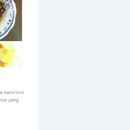
te samirono
anya yang