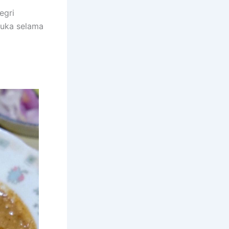
egri
buka selama