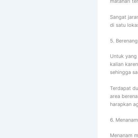
matahari te
Sangat jar
di satu lokas
5. Berenang
Untuk yang 
kalian karen
sehingga sa
Terdapat du
area berena
harapkan ag
6. Menanam
Menanam ma