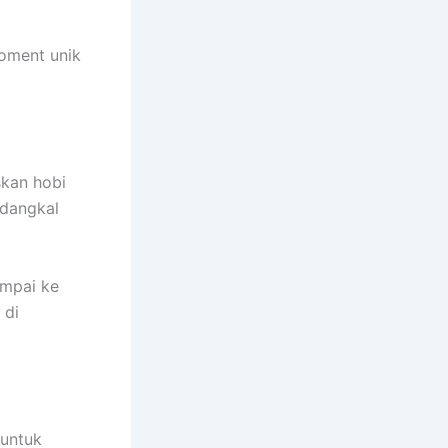
oment unik
skan hobi
 dangkal
ampai ke
 di
untuk