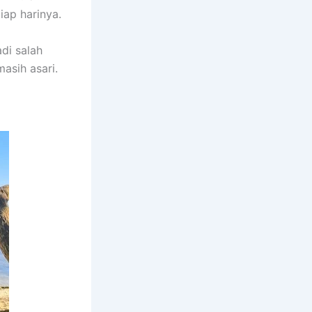
ap harinya.
di salah
asih asari.