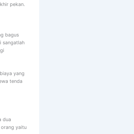
khir pekan.
ng bagus
i sangatlah
gi
 biaya yang
sewa tenda
a dua
 orang yaitu