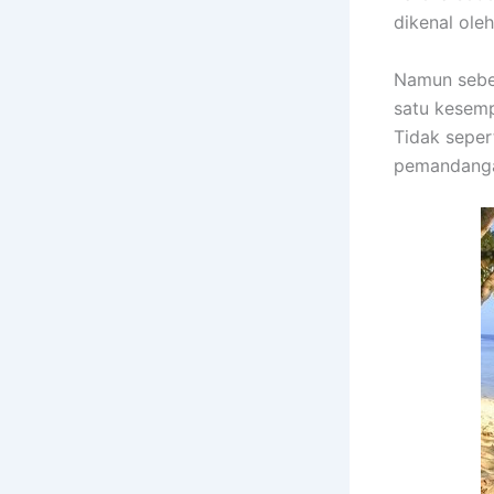
dikenal ole
Namun seben
satu kesemp
Tidak seper
pemandang