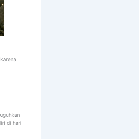
 karena
suguhkan
i di hari