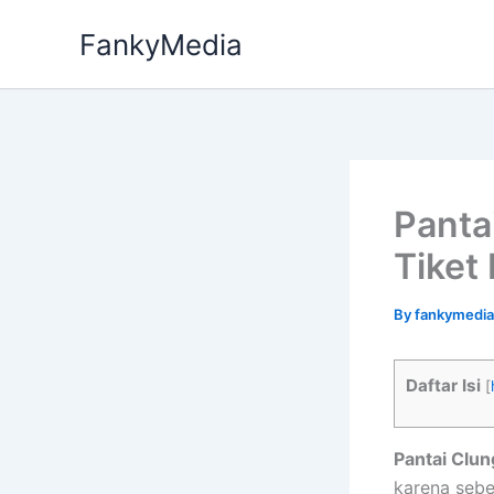
Skip
FankyMedia
to
content
Panta
Tiket
By
fankymedi
Daftar Isi
[
Pantai Clu
karena sebe