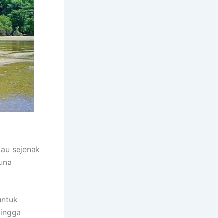
lau sejenak
una
untuk
hingga