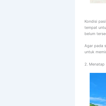
Kondisi pas
tempat untu
belum tersed
Agar pada s
untuk memin
2. Menatap 