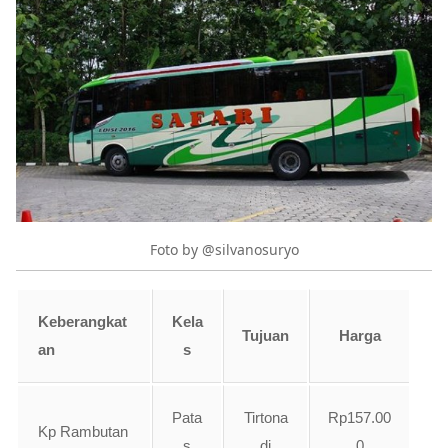
Foto by @silvanosuryo
Keberangkat
Kela
Tujuan
Harga
an
s
Pata
Tirtona
Rp157.00
Kp Rambutan
s
di
0