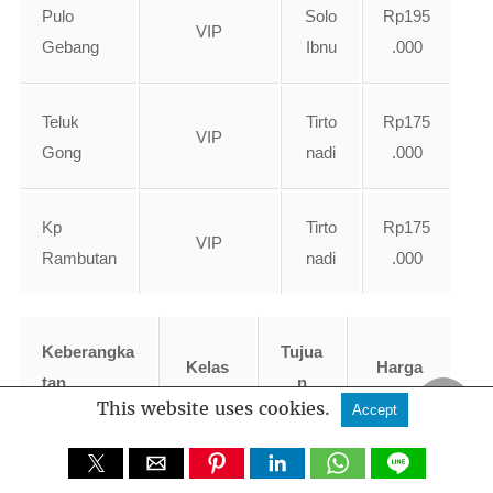
Pulo
Solo
Rp195
VIP
Gebang
Ibnu
.000
Teluk
Tirto
Rp175
VIP
Gong
nadi
.000
Kp
Tirto
Rp175
VIP
Rambutan
nadi
.000
Keberangka
Tujua
Kelas
Harga
tan
n
This website uses cookies.
Accept
Executi
Tirton
Rp210.0
Pulo Gebang
ve
adi
00