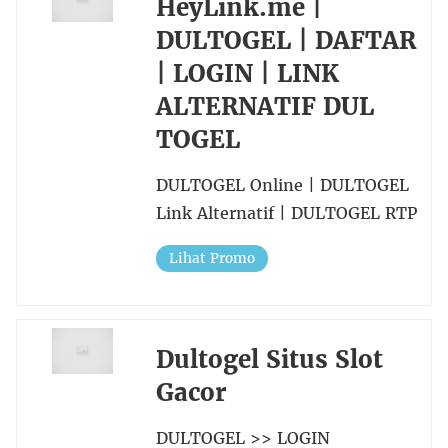
HeyLink.me |
DULTOGEL | DAFTAR
| LOGIN | LINK
ALTERNATIF DUL
TOGEL
DULTOGEL Online | DULTOGEL
Link Alternatif | DULTOGEL RTP
Lihat Promo
Dultogel Situs Slot
Gacor
DULTOGEL >> LOGIN