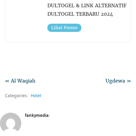
DULTOGEL & LINK ALTERNATIF
DULTOGEL TERBARU 2024
Lihat Promo
« Al Waqiah
Ugdewa »
Categories:
Hotel
fankymedia
: