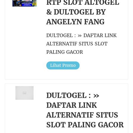
RTP SLOT ALTOGEL
& DULTOGEL BY
ANGELYN FANG
DULTOGEL : » DAFTAR LINK
ALTERNATIF SITUS SLOT
PALING GACOR
Lihat Promo
DULTOGEL : »
DAFTAR LINK
ALTERNATIF SITUS
SLOT PALING GACOR