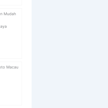
kan Mudah
caya
Toto Macau