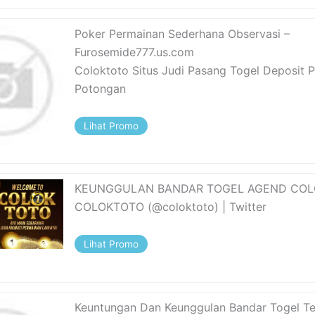
Poker Permainan Sederhana Observasi –
Furosemide777.us.com
Coloktoto Situs Judi Pasang Togel Deposit 
Potongan
Lihat Promo
KEUNGGULAN BANDAR TOGEL AGEND CO
COLOKTOTO (@coloktoto) | Twitter
Lihat Promo
Keuntungan Dan Keunggulan Bandar Togel T