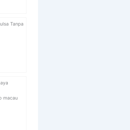
Pulsa Tanpa
caya
oto macau