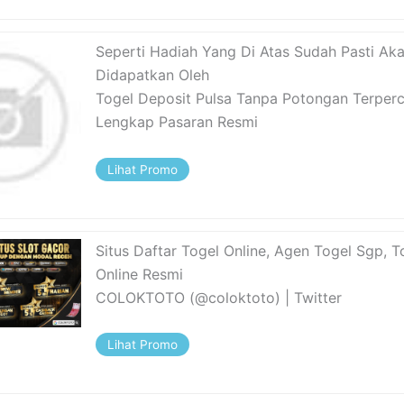
Seperti Hadiah Yang Di Atas Sudah Pasti A
Didapatkan Oleh
Togel Deposit Pulsa Tanpa Potongan Terper
Lengkap Pasaran Resmi
Lihat Promo
Situs Daftar Togel Online, Agen Togel Sgp, 
Online Resmi
COLOKTOTO (@coloktoto) | Twitter
Lihat Promo