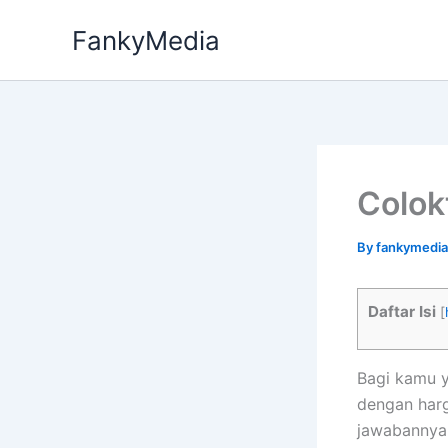
Skip
FankyMedia
to
content
Colok
By
fankymedi
Daftar Isi
[
Bagi kamu y
dengan har
jawabannya.