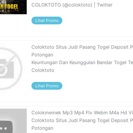
COLOKTOTO (@coloktoto) | Twitter
Lihat Promo
Coloktoto Situs Judi Pasang Togel Deposit 
Potongan
Keuntungan Dan Keunggulan Bandar Togel T
Coloktoto
Lihat Promo
Colokmemek Mp3 Mp4 Flv Webm M4a Hd Vid
Coloktoto Situs Judi Pasang Togel Deposit 
Potongan