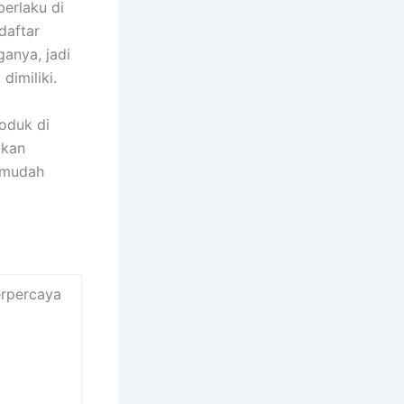
erlaku di
daftar
anya, jadi
imiliki.
oduk di
akan
 mudah
erpercaya