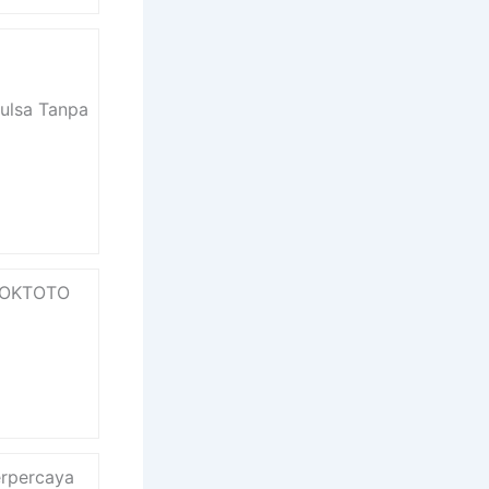
Pulsa Tanpa
LOKTOTO
erpercaya