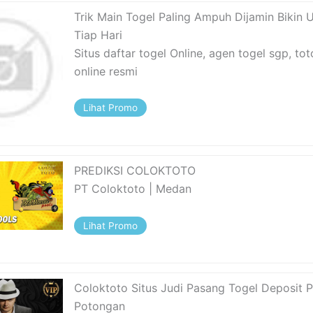
Trik Main Togel Paling Ampuh Dijamin Bikin 
Tiap Hari
Situs daftar togel Online, agen togel sgp, t
online resmi
Lihat Promo
PREDIKSI COLOKTOTO
PT Coloktoto | Medan
Lihat Promo
Coloktoto Situs Judi Pasang Togel Deposit 
Potongan