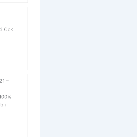
si Cek
21 –
 100%
bli