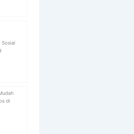
 Sosial
d
 Mudah
os di