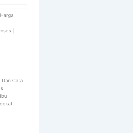
 Harga
nsos |
2 Dan Cara
os
ibu
rdekat