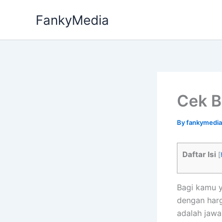
Skip
FankyMedia
to
content
Cek 
By
fankymedi
Daftar Isi
[
Bagi kamu y
dengan har
adalah jawa