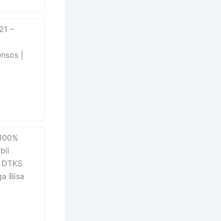
21 –
nsos |
 100%
bli
i DTKS
a Bisa