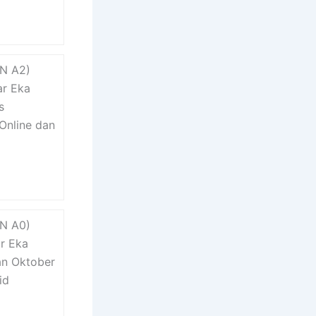
N A2)
ar Eka
s
Online dan
N A0)
r Eka
an Oktober
id