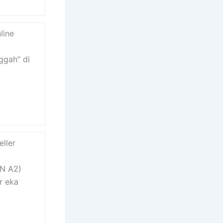
line
ggah” di
eller
N A2)
r eka