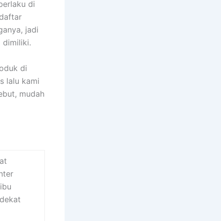
erlaku di
daftar
anya, jadi
imiliki.
oduk di
s lalu kami
sebut, mudah
at
nter
ibu
rdekat