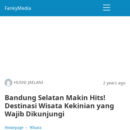
FankyMedia
HUSNI JAELANI
2 years ago
Bandung Selatan Makin Hits!
Destinasi Wisata Kekinian yang
Wajib Dikunjungi
Homepage
Wisata