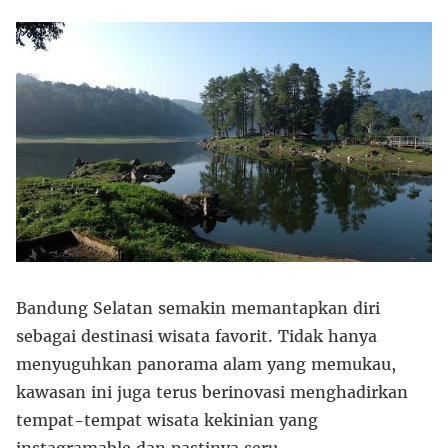
Bandung Selatan semakin memantapkan diri
sebagai destinasi wisata favorit. Tidak hanya
menyuguhkan panorama alam yang memukau,
kawasan ini juga terus berinovasi menghadirkan
tempat-tempat wisata kekinian yang