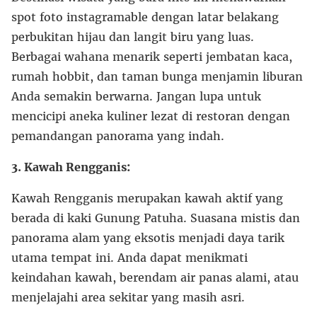
spot foto instagramable dengan latar belakang
perbukitan hijau dan langit biru yang luas.
Berbagai wahana menarik seperti jembatan kaca,
rumah hobbit, dan taman bunga menjamin liburan
Anda semakin berwarna. Jangan lupa untuk
mencicipi aneka kuliner lezat di restoran dengan
pemandangan panorama yang indah.
3. Kawah Rengganis:
Kawah Rengganis merupakan kawah aktif yang
berada di kaki Gunung Patuha. Suasana mistis dan
panorama alam yang eksotis menjadi daya tarik
utama tempat ini. Anda dapat menikmati
keindahan kawah, berendam air panas alami, atau
menjelajahi area sekitar yang masih asri.