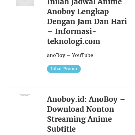
Inilah Jadwal Anime
Anoboy Lengkap
Dengan Jam Dan Hari
– Informasi-
teknologi.com
anoBoy – YouTube
Lihat Promo
Anoboy.id: AnoBoy –
Download Nonton
Streaming Anime
Subtitle