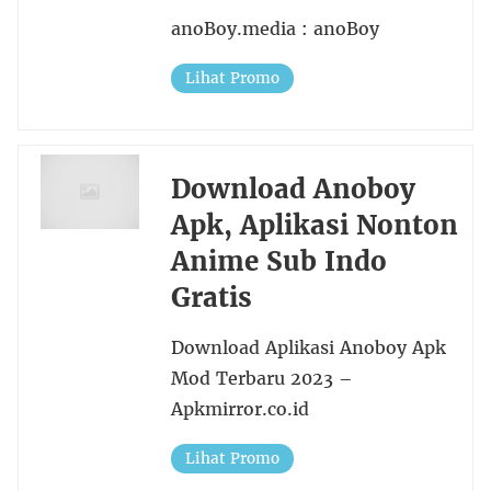
anoBoy.media : anoBoy
Lihat Promo
Download Anoboy
Apk, Aplikasi Nonton
Anime Sub Indo
Gratis
Download Aplikasi Anoboy Apk
Mod Terbaru 2023 –
Apkmirror.co.id
Lihat Promo