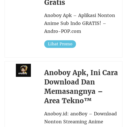
Gratis
Anoboy Apk – Aplikasi Nonton
Anime Sub Indo GRATIS! –
Andro-POP.com
Lihat Promo
Anoboy Apk, Ini Cara
Download Dan
Memasangnya –
Area Tekno™
Anoboy.id: anoBoy – Download
Nonton Streaming Anime