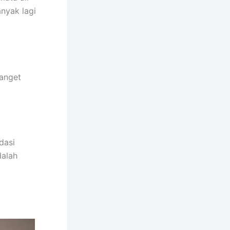
nyak lagi
banget
dasi
dalah