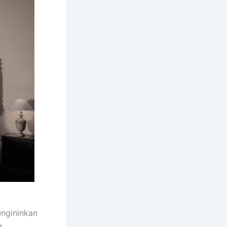
ngininkan
g