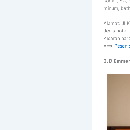
kamar, AC, 
minum, bath
Alamat: Jl 
Jenis hotel:
Kisaran har
===>
Pesan 
3. D’Emmeri