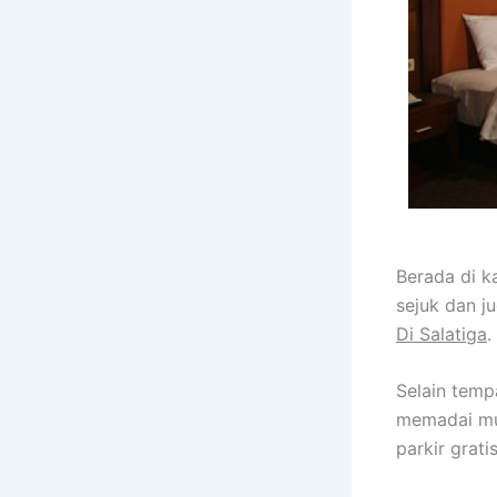
Berada di k
sejuk dan j
Di Salatiga
.
Selain tempa
memadai mul
parkir grati