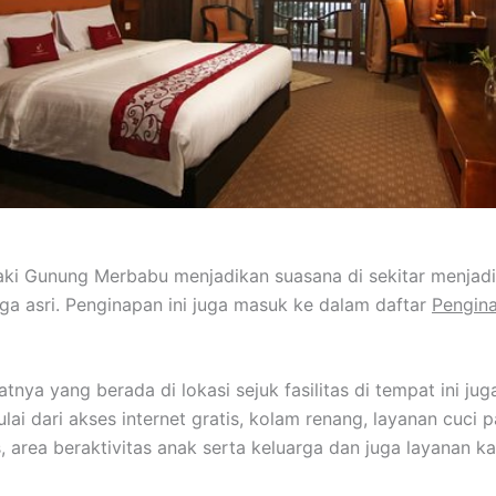
aki Gunung Merbabu menjadikan suasana di sekitar menjadi
uga asri. Penginapan ini juga masuk ke dalam daftar
Pengin
tnya yang berada di lokasi sejuk fasilitas di tempat ini jug
ai dari akses internet gratis, kolam renang, layanan cuci p
s, area beraktivitas anak serta keluarga dan juga layanan k