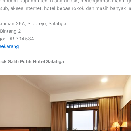
pembuat kopi dan teh, ruang duduk, perlengkapan mandi gra
tub, akses internet, hotel bebas rokok dan masih banyak la
Kauman 36A, Sidorejo, Salatiga
 Bintang 2
ga: IDR 334.534
sekarang
ck Salib Putih Hotel Salatiga