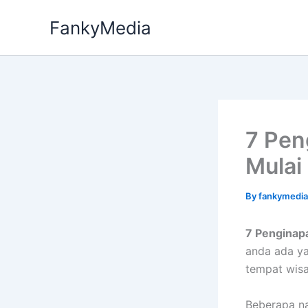
Skip
FankyMedia
to
content
7 Pen
Mulai
By
fankymedi
7 Penginapa
anda ada ya
tempat wisa
Beberapa na