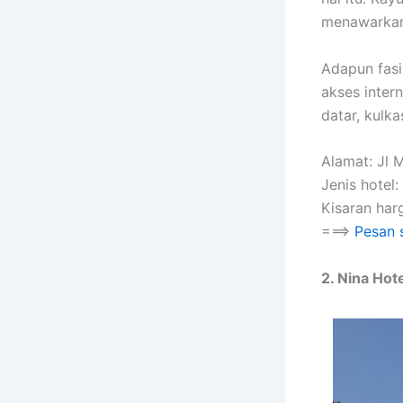
menawarkan 
Adapun fasil
akses intern
datar, kulka
Alamat: Jl M
Jenis hotel:
Kisaran har
===>
Pesan 
2. Nina Hote