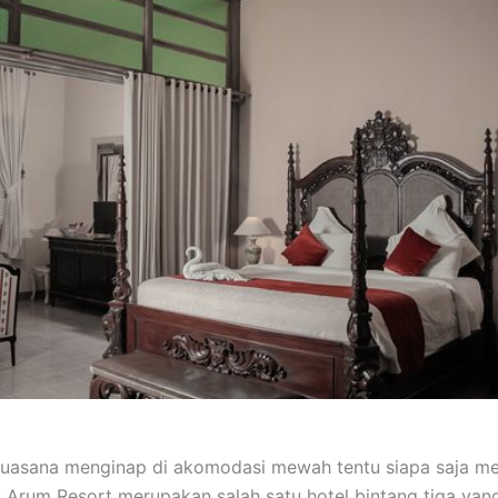
suasana menginap di akomodasi mewah tentu siapa saja me
yu Arum Resort merupakan salah satu hotel bintang tiga yan