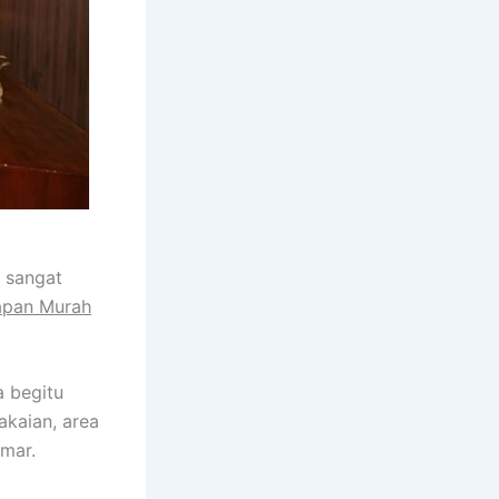
 sangat
apan Murah
a begitu
akaian, area
amar.