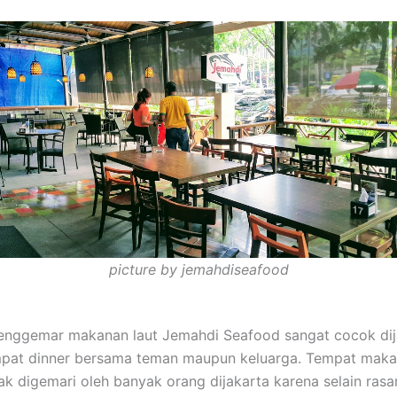
picture by jemahdiseafood
penggemar makanan laut Jemahdi Seafood sangat cocok dij
pat dinner bersama teman maupun keluarga. Tempat makan
k digemari oleh banyak orang dijakarta karena selain ras