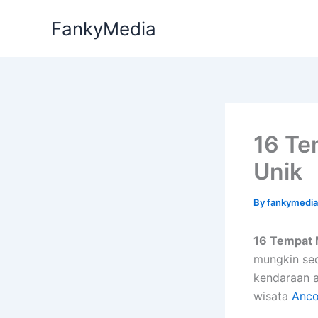
Skip
FankyMedia
to
content
16 Te
Unik
By
fankymedi
16 Tempat 
mungkin sedi
kendaraan 
wisata
Anco