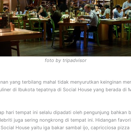
foto by tripadvisor
an yang terbilang mahal tidak menyurutkan keinginan me
uliner di Ibukota tepatnya di Social House yang berada di 
ap hari tempat ini selalu dipadati oleh pengunjung bahkan 
ebriti juga sering nongkrong di tempat ini. Hidangan favori
Social House yaitu iga bakar sambal ijo, capricciosa pizza