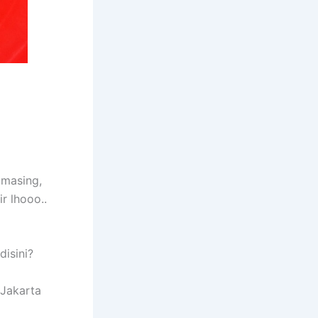
-masing,
r lhooo..
disini?
 Jakarta