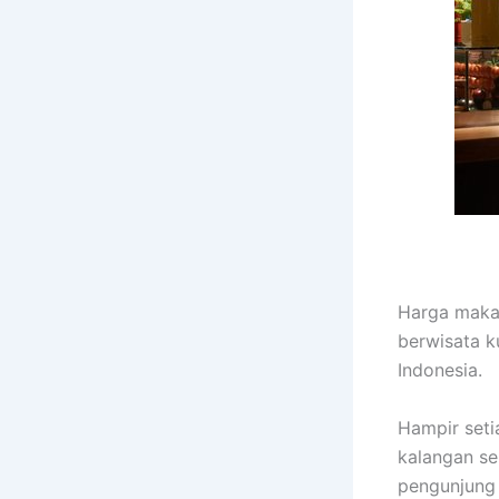
Harga makan
berwisata k
Indonesia.
Hampir seti
kalangan sel
pengunjung 