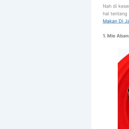
Nah di kese
hal tentang
Makan Di J
1. Mie Aba