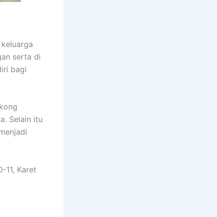
 keluarga
an serta di
iri bagi
gkong
. Selain itu
 menjadi
-11, Karet