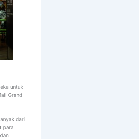
reka untuk
Mall Grand
banyak dari
t para
 dan