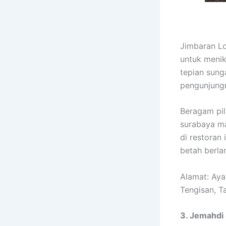
Jimbaran L
untuk menik
tepian sung
pengunjung
Beragam pil
surabaya ma
di restoran
betah berla
Alamat: Aya
Tengisan, T
3. Jemahdi